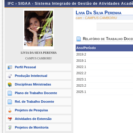
IFC ›
SIGAA - Sistema Integrado de Gestão de Atividades Acad
Livia Da Silva Perenha
cam - CAMPUS CAMBORIU
Relatório de Trabalho Doce
Ano/Período
LIVIA DA SILVA PERENHA
2019.2
CAMPUS CAMBORIU
2019.1
2022.1
Perfil Pessoal
2022.2
Produção Intelectual
2023.1
Disciplinas Ministradas
2023.2
2025.1
Plano de Trabalho Docente
Rel. de Trabalho Docente
Projetos de Pesquisa
Atividades de Extensão
Projetos de Monitoria