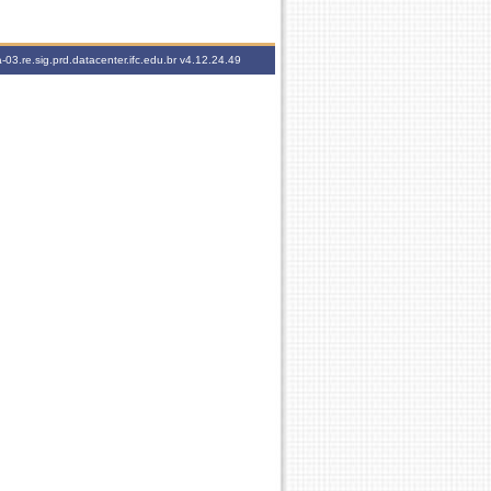
-03.re.sig.prd.datacenter.ifc.edu.br
v4.12.24.49