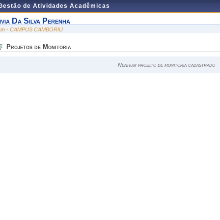
 Gestão de Atividades Acadêmicas
ivia Da Silva Perenha
am - CAMPUS CAMBORIU
Projetos de Monitoria
Nenhum projeto de monitoria cadastrado