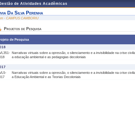
 Gestão de Atividades Acadêmicas
ivia Da Silva Perenha
am - CAMPUS CAMBORIU
Projetos de Pesquisa
rojeto de Pesquisa
018
VL351-
Narrativas virtuais sobre a opressão, o silenciamento e a invisibilidade na crise civil
018
a educação ambiental e as pedagogias decoloniais
017
VL5-
Narrativas virtuais sobre a opressão, o silenciamento e a invisibilidade na crise civil
017
a Educação Ambiental e as Teorias Decoloniais