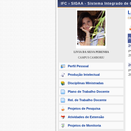
IFC ›
SIGAA - Sistema Integrado de
L
c
P
2
P
LIVIA DA SILVA PERENHA
2
CAMPUS CAMBORIU
2
Perfil Pessoal
P
Produção Intelectual
2
Disciplinas Ministradas
Plano de Trabalho Docente
Rel. de Trabalho Docente
Projetos de Pesquisa
Atividades de Extensão
Projetos de Monitoria