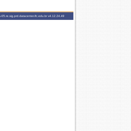
-05.re.sig.prd.datacenter.ifc.edu.br
v4.12.24.49