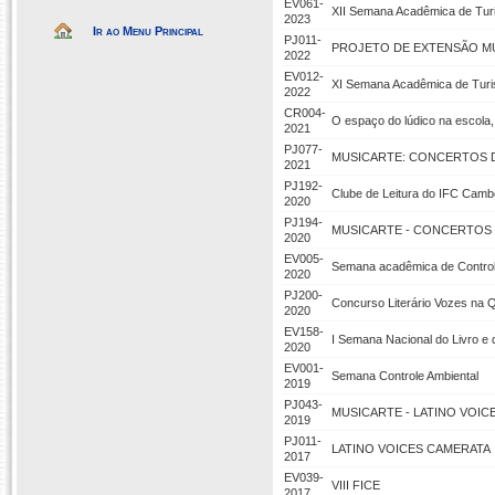
EV061-
XII Semana Acadêmica de Turi
2023
Ir ao Menu Principal
PJ011-
PROJETO DE EXTENSÃO MU
2022
EV012-
XI Semana Acadêmica de Turis
2022
CR004-
O espaço do lúdico na escola,
2021
PJ077-
MUSICARTE: CONCERTOS D
2021
PJ192-
Clube de Leitura do IFC Camb
2020
PJ194-
MUSICARTE - CONCERTOS 
2020
EV005-
Semana acadêmica de Contro
2020
PJ200-
Concurso Literário Vozes na 
2020
EV158-
I Semana Nacional do Livro e d
2020
EV001-
Semana Controle Ambiental
2019
PJ043-
MUSICARTE - LATINO VOIC
2019
PJ011-
LATINO VOICES CAMERATA
2017
EV039-
VIII FICE
2017