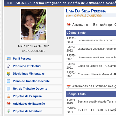
IFC ›
SIGAA - Sistema Integrado de Gestão de Atividades Acad
Livia Da Silva Perenha
cam - CAMPUS CAMBORIU
Atividades de Extensão que
Código
Título
PJ131-
Literatura na escola: encontro
2023
LIVIA DA SILVA PERENHA
PJ023-
Literatura e vestibular: encont
2022
CAMPUS CAMBORIU
PJ075-
Literatura e vestibular: encontr
Perfil Pessoal
2021
PJ073-
Clube de Leitura do IFC Camb
Produção Intelectual
2021
PJ072-
Disciplinas Ministradas
Concurso Literário Vozes do 
2021
Plano de Trabalho Docente
Atividades de Extensão das q
Rel. de Trabalho Docente
Código
Título
Projetos de Pesquisa
EV044-
Semana acadêmica de Turismo,
2025
Atividades de Extensão
EV045-
XV FICE - FEIRA DE INICIA
Projetos de Monitoria
2024