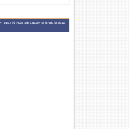
 sigaa-05.re.sig.prd.datacenter.ifc.edu.br.sigaa-