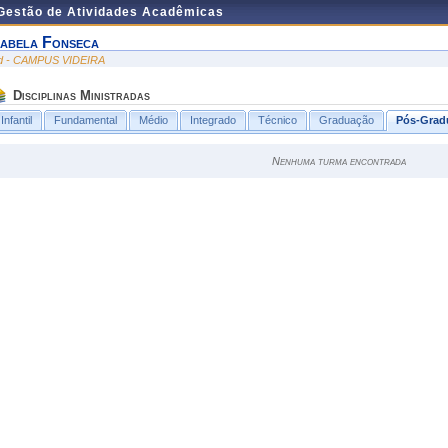
 Gestão de Atividades Acadêmicas
sabela Fonseca
id - CAMPUS VIDEIRA
Disciplinas Ministradas
Infantil
Fundamental
Médio
Integrado
Técnico
Graduação
Pós-Grad
Nenhuma turma encontrada