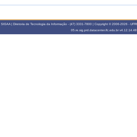
SIGAA | Diretoria de Tecnologia da Informação - (47) 3331-7800 | Copyright © 2006-2026 - UFRN -
05.re.sig.prd.datacenter.ifc.edu.br
v4.12.14.48