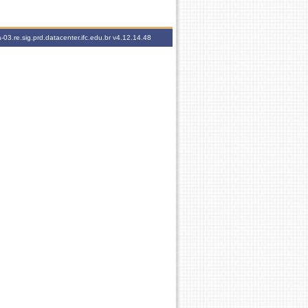
-03.re.sig.prd.datacenter.ifc.edu.br
v4.12.14.48