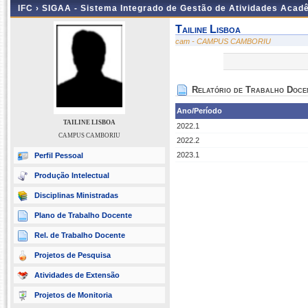
IFC ›
SIGAA - Sistema Integrado de Gestão de Atividades Acad
Tailine Lisboa
cam - CAMPUS CAMBORIU
Relatório de Trabalho Doce
Ano/Período
TAILINE LISBOA
2022.1
CAMPUS CAMBORIU
2022.2
2023.1
Perfil Pessoal
Produção Intelectual
Disciplinas Ministradas
Plano de Trabalho Docente
Rel. de Trabalho Docente
Projetos de Pesquisa
Atividades de Extensão
Projetos de Monitoria