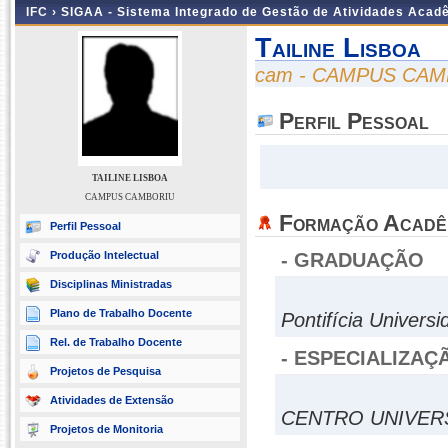
IFC ›
SIGAA - Sistema Integrado de Gestão de Atividades Acad
Tailine Lisboa
cam - CAMPUS CA
Perfil Pessoal
TAILINE LISBOA
CAMPUS CAMBORIU
Formação Acadê
Perfil Pessoal
Produção Intelectual
- GRADUAÇÃO
Disciplinas Ministradas
Plano de Trabalho Docente
Pontifícia Univers
Rel. de Trabalho Docente
- ESPECIALIZAÇ
Projetos de Pesquisa
Atividades de Extensão
CENTRO UNIVERS
Projetos de Monitoria