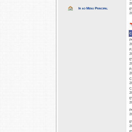
2
Ir ao Menu Principal
E
2
C
P
2
P
2
E
2
P
2
C
2
C
2
E
2
P
2
E
2
E