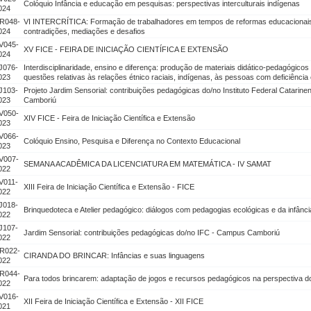
Colóquio Infância e educação em pesquisas: perspectivas interculturais indígenas
024
R048-
VI INTERCRÍTICA: Formação de trabalhadores em tempos de reformas educacionais e
024
contradições, mediações e desafios
V045-
XV FICE - FEIRA DE INICIAÇÃO CIENTÍFICA E EXTENSÃO
024
J076-
Interdisciplinaridade, ensino e diferença: produção de materiais didático-pedagógic
023
questões relativas às relações étnico raciais, indígenas, às pessoas com deficiência
J103-
Projeto Jardim Sensorial: contribuições pedagógicas do/no Instituto Federal Catarin
023
Camboriú
V050-
XIV FICE - Feira de Iniciação Científica e Extensão
023
V066-
Colóquio Ensino, Pesquisa e Diferença no Contexto Educacional
023
V007-
SEMANA ACADÊMICA DA LICENCIATURA EM MATEMÁTICA - IV SAMAT
022
V011-
XIII Feira de Iniciação Científica e Extensão - FICE
022
J018-
Brinquedoteca e Atelier pedagógico: diálogos com pedagogias ecológicas e da infânci
022
J107-
Jardim Sensorial: contribuições pedagógicas do/no IFC - Campus Camboriú
022
R022-
CIRANDA DO BRINCAR: Infâncias e suas linguagens
022
R044-
Para todos brincarem: adaptação de jogos e recursos pedagógicos na perspectiva d
022
V016-
XII Feira de Iniciação Científica e Extensão - XII FICE
021