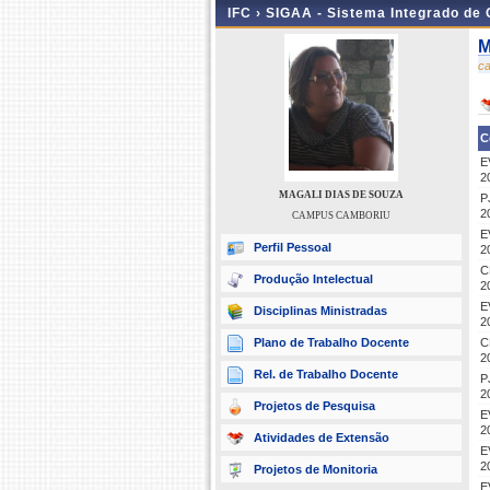
IFC ›
SIGAA - Sistema Integrado de
M
c
C
E
2
MAGALI DIAS DE SOUZA
P
2
CAMPUS CAMBORIU
E
Perfil Pessoal
2
C
Produção Intelectual
2
E
Disciplinas Ministradas
2
Plano de Trabalho Docente
C
2
Rel. de Trabalho Docente
P
2
Projetos de Pesquisa
E
2
Atividades de Extensão
E
2
Projetos de Monitoria
E