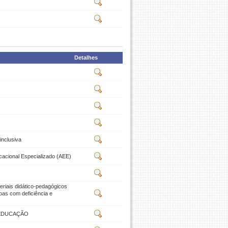
Detalhes
inclusiva
cacional Especializado (AEE)
eriais didático-pedagógicos
oas com deficiência e
 EDUCAÇÃO