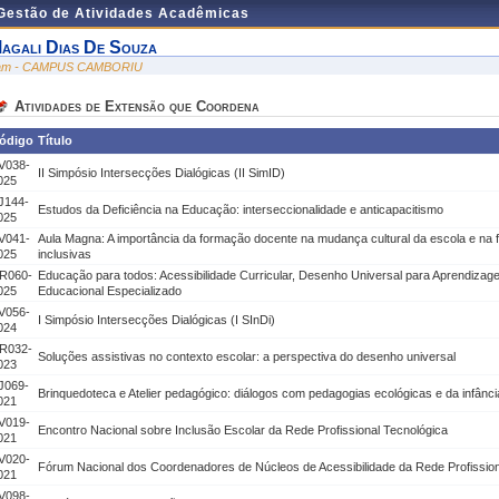
 Gestão de Atividades Acadêmicas
agali Dias De Souza
am - CAMPUS CAMBORIU
Atividades de Extensão que Coordena
ódigo
Título
V038-
II Simpósio Intersecções Dialógicas (II SimID)
025
J144-
Estudos da Deficiência na Educação: interseccionalidade e anticapacitismo
025
V041-
Aula Magna: A importância da formação docente na mudança cultural da escola e na 
025
inclusivas
R060-
Educação para todos: Acessibilidade Curricular, Desenho Universal para Aprendizag
025
Educacional Especializado
V056-
I Simpósio Intersecções Dialógicas (I SInDi)
024
R032-
Soluções assistivas no contexto escolar: a perspectiva do desenho universal
023
J069-
Brinquedoteca e Atelier pedagógico: diálogos com pedagogias ecológicas e da infânci
021
V019-
Encontro Nacional sobre Inclusão Escolar da Rede Profissional Tecnológica
021
V020-
Fórum Nacional dos Coordenadores de Núcleos de Acessibilidade da Rede Profission
021
V098-