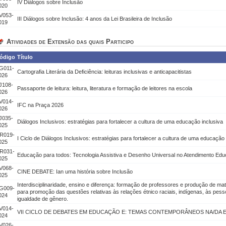
IV Diálogos sobre Inclusão
020
V053-
III Diálogos sobre Inclusão: 4 anos da Lei Brasileira de Inclusão
019
Atividades de Extensão das quais Participo
ódigo
Título
G011-
Cartografia Literária da Deficiência: leituras inclusivas e anticapacitistas
026
J108-
Passaporte de leitura: leitura, literatura e formação de leitores na escola
026
V014-
IFC na Praça 2026
026
J035-
Diálogos Inclusivos: estratégias para fortalecer a cultura de uma educação inclusiva
025
R019-
I Ciclo de Diálogos Inclusivos: estratégias para fortalecer a cultura de uma educação 
025
R031-
Educação para todos: Tecnologia Assistiva e Desenho Universal no Atendimento Edu
025
V068-
CINE DEBATE: Ian uma história sobre Inclusão
025
Interdisciplinaridade, ensino e diferença: formação de professores e produção de mat
G009-
para promoção das questões relativas às relações étnico raciais, indígenas, às pess
024
igualdade de gênero.
V014-
VII CICLO DE DEBATES EM EDUCAÇÃO E: TEMAS CONTEMPORÂNEOS NA/DA
024
V026-