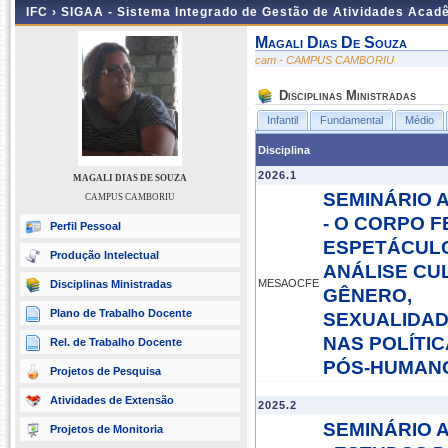
IFC ›
SIGAA - Sistema Integrado de Gestão de Atividades Acad
Magali Dias De Souza
cam - CAMPUS CAMBORIU
Disciplinas Ministradas
Infantil
Fundamental
Médio
Disciplina
2026.1
MAGALI DIAS DE SOUZA
SEMINÁRIO 
CAMPUS CAMBORIU
- O CORPO F
Perfil Pessoal
ESPETÁCULO
Produção Intelectual
ANÁLISE CU
MESAOCFE
Disciplinas Ministradas
GÊNERO,
Plano de Trabalho Docente
SEXUALIDAD
NAS POLÍTI
Rel. de Trabalho Docente
PÓS-HUMAN
Projetos de Pesquisa
Atividades de Extensão
2025.2
SEMINÁRIO 
Projetos de Monitoria