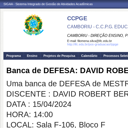
SIGAA - Sistema Integrado de Gestão de Atividades Acadêmicas
CCPGE
CAMBORIU - C.C.P.G. ED
CAMBORIU - DIREÇÃO ENSINO, 
E-mail:
filomena.silva@ifc.edu.br
http://ifc.edu.br/pos-graduacao//ppge
Programa
Ensino
Projetos de Pesquisa
Calendário
Processos Selet
Banca de DEFESA: DAVID ROB
Uma banca de DEFESA de MESTRAD
DISCENTE : DAVID ROBERT BE
DATA : 15/04/2024
HORA: 14:00
LOCAL: Sala F-106, Bloco F