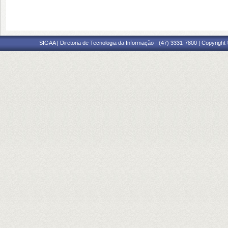
SIGAA | Diretoria de Tecnologia da Informação - (47) 3331-7800 | Copyright ©