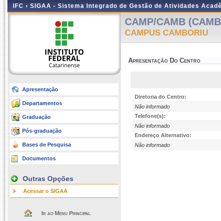
IFC ›
SIGAA - Sistema Integrado de Gestão de Atividades Acad
CAMP/CAMB (CAMB
CAMPUS CAMBORIU
Apresentação Do Centro
Apresentação
Diretoria do Centro:
Departamentos
Não informado
Telefone(s):
Graduação
Não informado
Pós-graduação
Endereço Alternativo:
Bases de Pesquisa
Não informado
Documentos
Outras Opções
Acessar o SIGAA
Ir ao Menu Principal