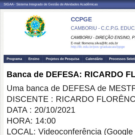
SIGAA - Sistema Integrado de Gestão de Atividades Acadêmicas
CCPGE
CAMBORIU - C.C.P.G. ED
CAMBORIU - DIREÇÃO ENSINO, 
E-mail:
filomena.silva@ifc.edu.br
http://ifc.edu.br/pos-graduacao//ppge
Programa
Ensino
Projetos de Pesquisa
Calendário
Processos Selet
Banca de DEFESA: RICARDO 
Uma banca de DEFESA de MESTRAD
DISCENTE : RICARDO FLORÊN
DATA : 20/10/2021
HORA: 14:00
LOCAL: Videoconferência (Google 