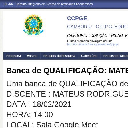
SIGAA - Sistema Integrado de Gestão de Atividades Acadêmicas
CCPGE
CAMBORIU - C.C.P.G. ED
CAMBORIU - DIREÇÃO ENSINO, 
E-mail:
filomena.silva@ifc.edu.br
http://ifc.edu.br/pos-graduacao//ppge
Programa
Ensino
Projetos de Pesquisa
Calendário
Processos Selet
Banca de QUALIFICAÇÃO: MA
Uma banca de QUALIFICAÇÃO de 
DISCENTE : MATEUS RODRIGU
DATA : 18/02/2021
HORA: 14:00
LOCAL: Sala Google Meet