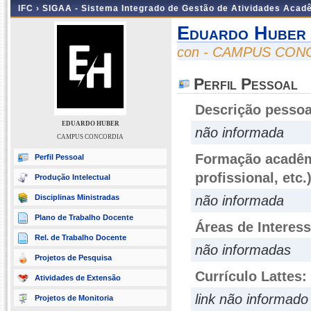
IFC ›
SIGAA - Sistema Integrado de Gestão de Atividades Acad
Eduardo Huber
con - CAMPUS CON
Perfil Pessoal
Descrição pessoa
EDUARDO HUBER
não informada
CAMPUS CONCORDIA
Formação acadêmi
Perfil Pessoal
profissional, etc.
Produção Intelectual
Disciplinas Ministradas
não informada
Plano de Trabalho Docente
Áreas de Interes
Rel. de Trabalho Docente
não informadas
Projetos de Pesquisa
Currículo Lattes:
Atividades de Extensão
link não informado
Projetos de Monitoria