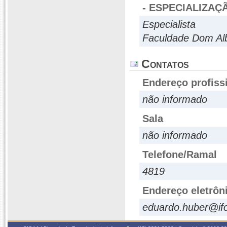
- ESPECIALIZAÇ
Especialista
Faculdade Dom Al
Contatos
Endereço profiss
não informado
Sala
não informado
Telefone/Ramal
4819
Endereço eletrôn
eduardo.huber@ifc