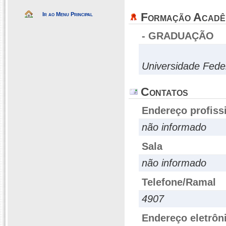
Formação Acadê
Ir ao Menu Principal
- GRADUAÇÃO
Universidade Fede
Contatos
Endereço profiss
não informado
Sala
não informado
Telefone/Ramal
4907
Endereço eletrôn