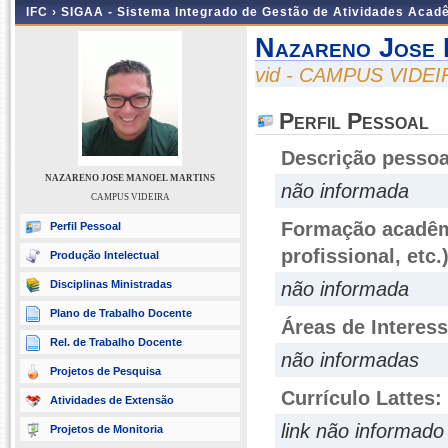
IFC ›
SIGAA - Sistema Integrado de Gestão de Atividades Acad
Nazareno Jose 
vid - CAMPUS VIDEI
Perfil Pessoal
Descrição pessoa
NAZARENO JOSE MANOEL MARTINS
não informada
CAMPUS VIDEIRA
Formação acadêmi
Perfil Pessoal
profissional, etc.
Produção Intelectual
Disciplinas Ministradas
não informada
Plano de Trabalho Docente
Áreas de Interes
Rel. de Trabalho Docente
não informadas
Projetos de Pesquisa
Currículo Lattes:
Atividades de Extensão
link não informado
Projetos de Monitoria