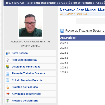
IFC ›
SIGAA - Sistema Integrado de Gestão de Atividades Acad
Nazareno Jose Manoel Mar
vid - CAMPUS VIDEIRA
Plano de Trabalho Docente
Ano/Período
NAZARENO JOSE MANOEL MARTINS
2022.1
CAMPUS VIDEIRA
2022.2
2023.1
Perfil Pessoal
2023.2
Produção Intelectual
2024.2
Disciplinas Ministradas
2024.1
2025.1
Plano de Trabalho Docente
Rel. de Trabalho Docente
Projetos de Pesquisa
Atividades de Extensão
Projetos de Monitoria