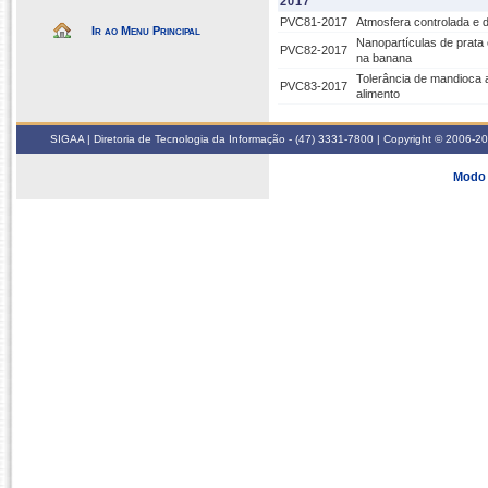
2017
PVC81-2017
Atmosfera controlada e 
Ir ao Menu Principal
Nanopartículas de prata 
PVC82-2017
na banana
Tolerância de mandioca 
PVC83-2017
alimento
SIGAA | Diretoria de Tecnologia da Informação - (47) 3331-7800 | Copyright © 2006-2026
Modo 