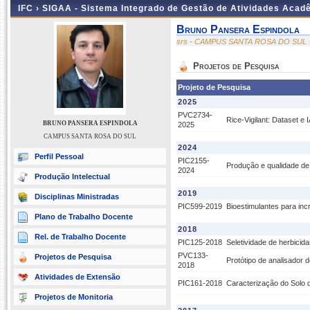
IFC ›
SIGAA - Sistema Integrado de Gestão de Atividades Acad
Bruno Pansera Espindola
srs - CAMPUS SANTA ROSA DO SUL
Projetos de Pesquisa
Projeto de Pesquisa
2025
PVC2734-
Rice-Vigilant: Dataset 
BRUNO PANSERA ESPINDOLA
2025
CAMPUS SANTA ROSA DO SUL
2024
Perfil Pessoal
PIC2155-
Produção e qualidade de 
2024
Produção Intelectual
2019
Disciplinas Ministradas
PIC599-2019
Bioestimulantes para inc
Plano de Trabalho Docente
2018
Rel. de Trabalho Docente
PIC125-2018
Seletividade de herbicid
PVC133-
Projetos de Pesquisa
Protótipo de analisador
2018
Atividades de Extensão
PIC161-2018
Caracterização do Solo 
Projetos de Monitoria