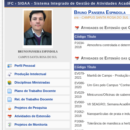
IFC ›
SIGAA - Sistema Integrado de Gestão de Atividades Acad
Bruno Pansera Espindola
srs - CAMPUS SANTA ROSA DO SUL
Atividades de Extensão que
Código
Título
PJ034-
Atmosfera controlada e deter
2018
BRUNO PANSERA ESPINDOLA
CAMPUS SANTA ROSA DO SUL
Atividades de Extensão das q
Perfil Pessoal
Código
Título
EV079-
Produção Intelectual
Manhã de Campo - Produção de
2021
Disciplinas Ministradas
EV086-
Um Giro pelo Campus “Conhe
2020
Plano de Trabalho Docente
EV029-
Minicursos/Oficinas de saberes
2019
Rel. de Trabalho Docente
EV060-
VII SEAGRO; Semana Acadêmi
2019
Projetos de Pesquisa
PJ052-
Nanopartículas de prata e ind
2018
Atividades de Extensão
PJ066-
Tolerância de mandioca a herb
Projetos de Monitoria
2018