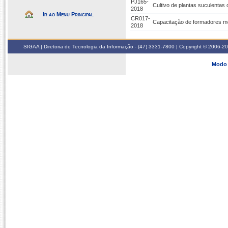
PJ165-
Cultivo de plantas suculentas 
2018
Ir ao Menu Principal
CR017-
Capacitação de formadores m
2018
SIGAA | Diretoria de Tecnologia da Informação - (47) 3331-7800 | Copyright © 2006-2026
Modo 