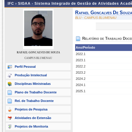
IFC ›
SIGAA - Sistema Integrado de Gestão de Atividades Acad
Rafael Goncalves De Souz
BLU - CAMPUS BLUMENAU
Relatório de Trabalho Doce
Ano/Período
RAFAEL GONCALVES DE SOUZA
2022.1
CAMPUS BLUMENAU
2023.1
2022.2
Perfil Pessoal
2023.2
Produção Intelectual
2024.2
Disciplinas Ministradas
2024.1
2025.1
Plano de Trabalho Docente
Rel. de Trabalho Docente
Projetos de Pesquisa
Atividades de Extensão
Projetos de Monitoria