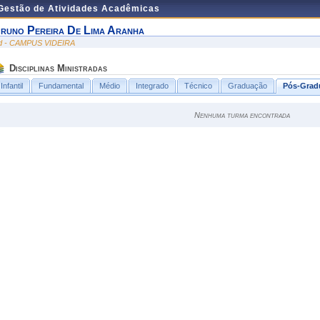
 Gestão de Atividades Acadêmicas
runo Pereira De Lima Aranha
id - CAMPUS VIDEIRA
Disciplinas Ministradas
Infantil
Fundamental
Médio
Integrado
Técnico
Graduação
Pós-Grad
Nenhuma turma encontrada