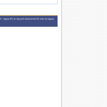
 sigaa-01.re.sig.prd.datacenter.ifc.edu.br.sigaa-