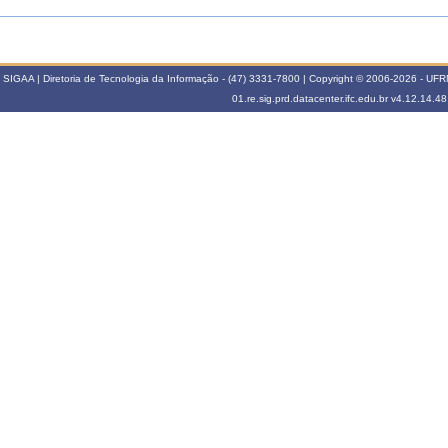
SIGAA | Diretoria de Tecnologia da Informação - (47) 3331-7800 | Copyright © 2006-2026 - UFRN -
01.re.sig.prd.datacenter.ifc.edu.br
v4.12.14.48