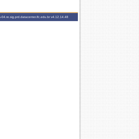
-04.re.sig.prd.datacenter.ifc.edu.br
v4.12.14.48