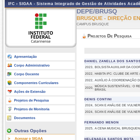
IFC ›
SIGAA - Sistema Integrado de Gestão de Atividades Acad
DEPE/BRUSQ
BRUSQUE - DIREÇÃO EN
CAMPUS BRUSQUE
Projetos De Pesquisa
Apresentação
DANIEL ZANELLA DOS SANTO
Corpo Administrativo
2023,
BOLSISTA AUXILIAR DA CO
2022,
HABITA IFC: CLUBE DE ARTE
Corpo Docente
2022,
AUXÍLIO À COORDENAÇÃO D
Componentes Curriculares
MÚSICA SUSTENTÁVEL: O R
2020,
BRASIL
Ações de Extensão
DENIS CONTINI
Projetos de Pesquisa
2024,
SCAN E ANÁLISE DE VULNE
Projetos de Monitoria
2024,
SCAN E ANÁLISE DE VULNE
Documentos
FERNANDO MENON
2025,
A CENA MUSICAL BRUSQUENS
Outras Opções
Acessar o SIGAA
HELENADJA SANTOS MOTA