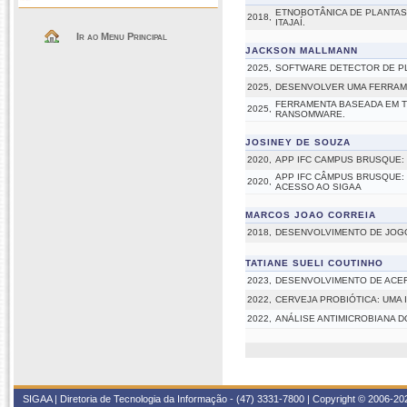
ETNOBOTÂNICA DE PLANTAS
2018,
ITAJAÍ.
Ir ao Menu Principal
JACKSON MALLMANN
2025,
SOFTWARE DETECTOR DE PLÁ
2025,
DESENVOLVER UMA FERRAME
FERRAMENTA BASEADA EM TÉ
2025,
RANSOMWARE.
JOSINEY DE SOUZA
2020,
APP IFC CAMPUS BRUSQUE:
APP IFC CÂMPUS BRUSQUE:
2020,
ACESSO AO SIGAA
MARCOS JOAO CORREIA
2018,
DESENVOLVIMENTO DE JOGO
TATIANE SUELI COUTINHO
2023,
DESENVOLVIMENTO DE ACER
2022,
CERVEJA PROBIÓTICA: UMA
2022,
ANÁLISE ANTIMICROBIANA 
SIGAA | Diretoria de Tecnologia da Informação - (47) 3331-7800 | Copyright © 2006-2026