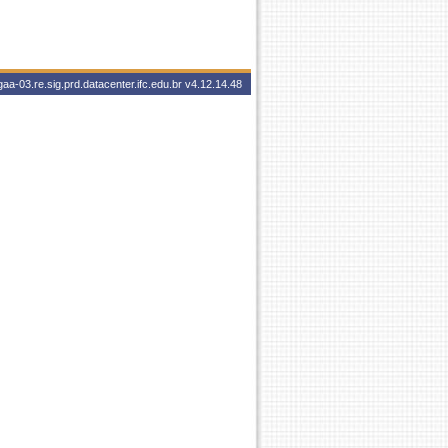
aa-03.re.sig.prd.datacenter.ifc.edu.br
v4.12.14.48