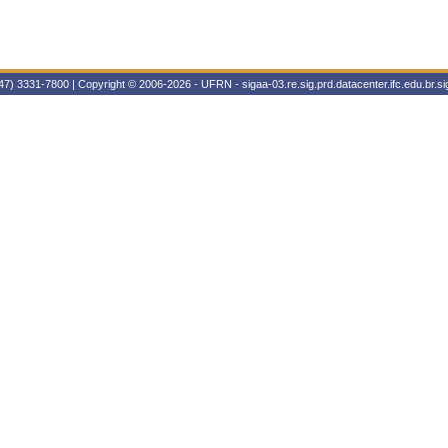
47) 3331-7800 | Copyright © 2006-2026 - UFRN - sigaa-03.re.sig.prd.datacenter.ifc.edu.br.sig