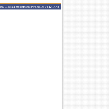
aa-01.re.sig.prd.datacenter.ifc.edu.br
v4.12.14.48