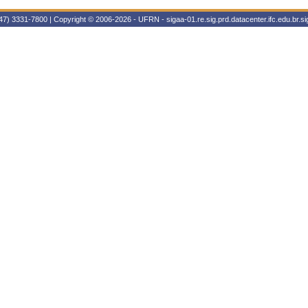
47) 3331-7800 | Copyright © 2006-2026 - UFRN - sigaa-01.re.sig.prd.datacenter.ifc.edu.br.sig