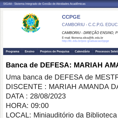
SIGAA - Sistema Integrado de Gestão de Atividades Acadêmicas
CCPGE
CAMBORIU - C.C.P.G. ED
CAMBORIU - DIREÇÃO ENSINO, 
E-mail:
filomena.silva@ifc.edu.br
http://ifc.edu.br/pos-graduacao//ppge
Programa
Ensino
Projetos de Pesquisa
Calendário
Processos Selet
Banca de DEFESA: MARIAH AM
Uma banca de DEFESA de MESTRAD
DISCENTE : MARIAH AMANDA DA
DATA : 28/08/2023
HORA: 09:00
LOCAL: Miniauditório da Bibliotec