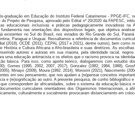
ós-graduação em Educação do Instituto Federal Catarinense - PPGE-IFC, 
do Projeto de Pesquisa, aprovado pelo Edital nº 20/2020 da FAPESC, intitula
cas educacionais inclusivas e práticas pedagogicamente inovadoras na A
 fundamenta nas orientações dos dispositivos legais, que objetiva analisa
, já existentes no Sul do Brasil, nos estados do Rio Grande do Sul, Para
gentina, Paraguai e Uruguai. Ressaltamos a referência de documentos curricul
ial (2018), OCDE (2011), CEPAL (2017 e 2021), dentre outros), bem como ma
e História e Cultura Africana e Afro-brasileira e suas diretrizes. As escolh
 inserindo autores e autoras em sua maioria, pela identidade racial, negr
para uma educação antirracista e os efeitos que o racismo provoca na identidad
ção básica. Para isso, como aporte teórico, dialogaremos com estudos dos 
00), Gomes (1995, 2002, 2007, 2017), Gonzalez (1982, 1984, 1988), Grosfo
005), Minayo (2009), Moura (1992, 2014), Morosini (2021), Nascimento (2004
gentes em seu pensamento, que nos ajudam a (re)pensar conceitos important
ência e (re)significação ao outro. A presente pesquisa, de cunho bibliográfic
 do que correspondem às africanidades, sobre o sistema da educação básica 
 documentos curriculares orientadores dos Organismos Internacionais, a a
oricamente, culturalmente e socialmente provocaram distanciamento em coloc