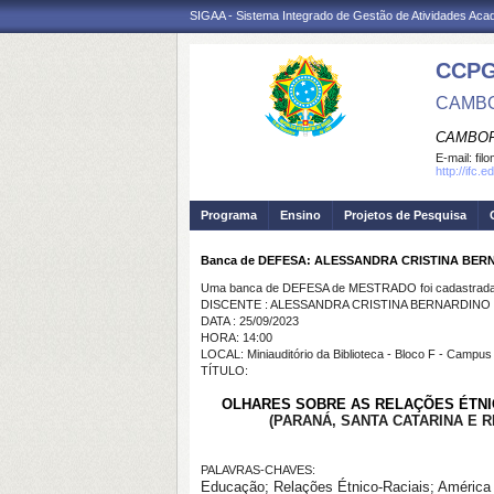
SIGAA - Sistema Integrado de Gestão de Atividades Ac
CCP
CAMBO
CAMBOR
E-mail:
fil
http://ifc
Programa
Ensino
Projetos de Pesquisa
Banca de DEFESA: ALESSANDRA CRISTINA BER
Uma banca de DEFESA de MESTRADO foi cadastrada 
DISCENTE : ALESSANDRA CRISTINA BERNARDINO
DATA : 25/09/2023
HORA: 14:00
LOCAL: Miniauditório da Biblioteca - Bloco F - Campu
TÍTULO:
OLHARES SOBRE AS RELAÇÕES ÉTNI
(PARANÁ, SANTA CATARINA
E R
PALAVRAS-CHAVES:
Educação; Relações Étnico-Raciais; América