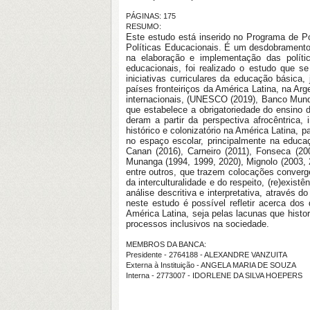
PÁGINAS: 175
RESUMO:
Este estudo está inserido no Programa de P
Políticas Educacionais. É um desdobramento 
na elaboração e implementação das políti
educacionais, foi realizado o estudo que se
iniciativas curriculares da educação básica
países fronteiriços da América Latina, na Ar
internacionais, (UNESCO (2019), Banco Mund
que estabelece a obrigatoriedade do ensino d
deram a partir da perspectiva afrocêntrica,
histórico e colonizatório na América Latina, 
no espaço escolar, principalmente na educa
Canan (2016), Carneiro (2011), Fonseca (20
Munanga (1994, 1999, 2020), Mignolo (2003, 2
entre outros, que trazem colocações conver
da interculturalidade e do respeito, (re)exist
análise descritiva e interpretativa, através
neste estudo é possível refletir acerca dos
América Latina, seja pelas lacunas que hist
processos inclusivos na sociedade.
MEMBROS DA BANCA:
Presidente - 2764188 - ALEXANDRE VANZUITA
Externa à Instituição - ANGELA MARIA DE SOUZA
Interna - 2773007 - IDORLENE DA SILVA HOEPERS