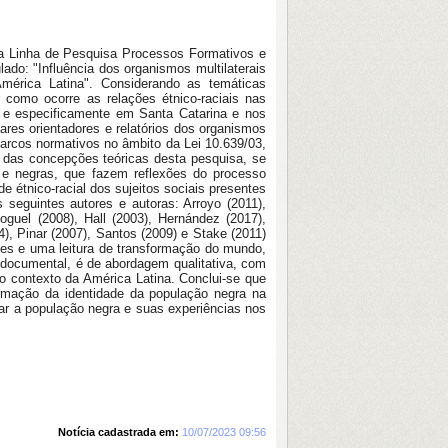
na Linha de Pesquisa Processos Formativos e
do: "Influência dos organismos multilaterais
mérica Latina". Considerando as temáticas
r como ocorre as relações étnico-raciais nas
ná e especificamente em Santa Catarina e nos
ares orientadores e relatórios dos organismos
rcos normativos no âmbito da Lei 10.639/03,
as das concepções teóricas desta pesquisa, se
os e negras, que fazem reflexões do processo
e étnico-racial dos sujeitos sociais presentes
seguintes autores e autoras: Arroyo (2011),
guel (2008), Hall (2003), Hernández (2017),
), Pinar (2007), Santos (2009) e Stake (2011)
es e uma leitura de transformação do mundo,
o e documental, é de abordagem qualitativa, com
no contexto da América Latina. Conclui-se que
firmação da identidade da população negra na
ar a população negra e suas experiências nos
Notícia cadastrada em:
10/07/2023 09:56