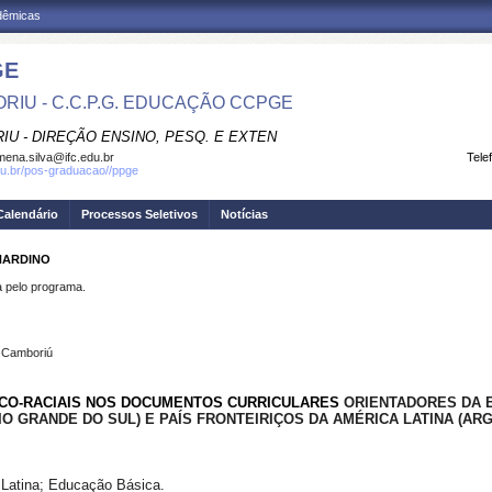
adêmicas
GE
RIU - C.C.P.G. EDUCAÇÃO CCPGE
IU - DIREÇÃO ENSINO, PESQ. E EXTEN
omena.silva@ifc.edu.br
Tele
.edu.br/pos-graduacao//ppge
Calendário
Processos Seletivos
Notícias
NARDINO
pelo programa.
s Camboriú
CO-RACIAIS NOS DOCUMENTOS CURRICULARES
ORIENTADORES DA 
IO GRANDE DO SUL) E PAÍS FRONTEIRIÇOS DA AMÉRICA LATINA
(ARG
 Latina; Educação Básica.