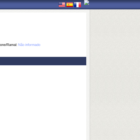
fone/Ramal:
Não informado