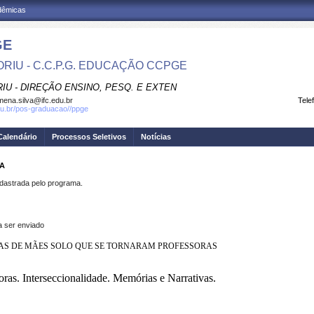
adêmicas
GE
RIU - C.C.P.G. EDUCAÇÃO CCPGE
IU - DIREÇÃO ENSINO, PESQ. E EXTEN
omena.silva@ifc.edu.br
Tele
.edu.br/pos-graduacao//ppge
Calendário
Processos Seletivos
Notícias
VA
strada pelo programa.
a ser enviado
LHAS DE MÃES SOLO QUE SE TORNARAM PROFESSORAS
oras. Interseccionalidade. Memórias e Narrativas.