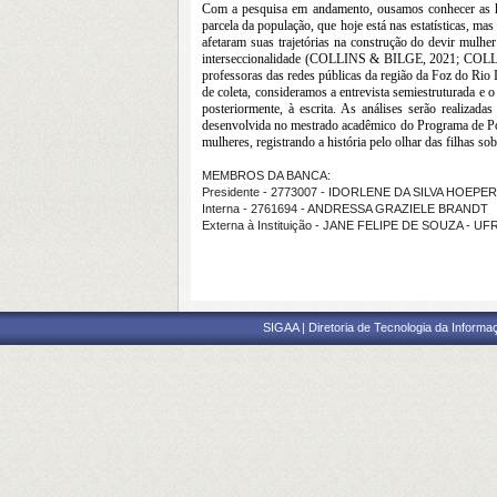
Com a pesquisa em andamento, ousamos conhecer as his
parcela da população, que hoje está nas estatísticas, ma
afetaram suas trajetórias na construção do devir mulher
interseccionalidade (COLLINS & BILGE, 2021; COLLINS, 2
professoras das redes públicas da região da Foz do Rio It
de coleta, consideramos a entrevista semiestruturada e o 
posteriormente, à escrita. As análises serão realizada
desenvolvida no mestrado acadêmico do Programa de Pó
mulheres, registrando a história pelo olhar das filhas so
MEMBROS DA BANCA:
Presidente - 2773007 - IDORLENE DA SILVA HOEPE
Interna - 2761694 - ANDRESSA GRAZIELE BRANDT
Externa à Instituição - JANE FELIPE DE SOUZA - U
SIGAA | Diretoria de Tecnologia da Informaç