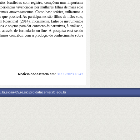
ães brasileiras com registro, compõem uma importante 
xperiências vivenciadas por mulheres filhas de mães solo 
demais atravessamentos. Como base teórica, utilizamos a 
ue possível. As participantes são filhas de mães solo, 
em Rosenthal  (2014), inicialmente. Entre os instrumentos 
s e objetos para dar contorno às narrativas, à análise e, 
s através de formulário on-line. A pesquisa está sendo 
emos contribuir com a produção de conhecimento sobre 
Notícia cadastrada em:
31/05/2023 18:43
br.sigaa-05.re.sig.prd.datacenter.ifc.edu.br