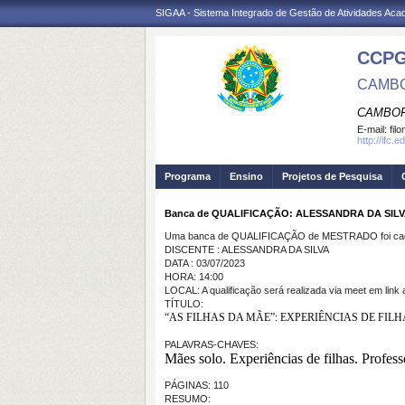
SIGAA - Sistema Integrado de Gestão de Atividades Ac
CCP
CAMBO
CAMBOR
E-mail:
fil
http://ifc
Programa
Ensino
Projetos de Pesquisa
Banca de QUALIFICAÇÃO: ALESSANDRA DA SIL
Uma banca de QUALIFICAÇÃO de MESTRADO foi cada
DISCENTE : ALESSANDRA DA SILVA
DATA : 03/07/2023
HORA: 14:00
LOCAL: A qualificação será realizada via meet em link 
TÍTULO:
“AS FILHAS DA MÃE”: EXPERIÊNCIAS DE FI
PALAVRAS-CHAVES:
Mães solo. Experiências de filhas. Profess
PÁGINAS: 110
RESUMO: