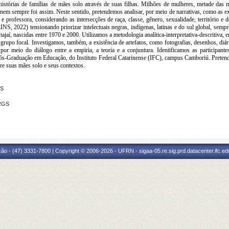
tórias de famílias de mães solo através de suas filhas. Milhões de mulheres, metade das m
s nem sempre foi assim. Neste sentido, pretendemos analisar, por meio de narrativas, como as e
 e professora, considerando as intersecções de raça, classe, gênero, sexualidade, território e 
022) tensionando priorizar intelectuais negras, indígenas, latinas e do sul global, sempre q
ajaí, nascidas entre 1970 e 2000. Utilizamos a metodologia analítica-interpretativa-descritiva, 
grupo focal. Investigamos, também, a existência de artefatos, como fotografias, desenhos, diário
s por meio do diálogo entre a empiria, a teoria e a conjuntura. Identificamos as participante
s-Graduação em Educação, do Instituto Federal Catarinense (IFC), campus Camboriú. Pretend
bre suas mães solo e seus contextos.
RS
FRGS
ão - (47) 3331-7800 | Copyright © 2006-2026 - UFRN - sigaa-05.re.sig.prd.datacenter.ifc.edu.