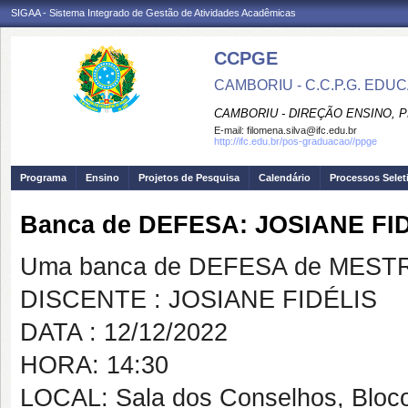
SIGAA - Sistema Integrado de Gestão de Atividades Acadêmicas
CCPGE
CAMBORIU - C.C.P.G. ED
CAMBORIU - DIREÇÃO ENSINO, 
E-mail:
filomena.silva@ifc.edu.br
http://ifc.edu.br/pos-graduacao//ppge
Programa
Ensino
Projetos de Pesquisa
Calendário
Processos Selet
Banca de DEFESA: JOSIANE FI
Uma banca de DEFESA de MESTRAD
DISCENTE : JOSIANE FIDÉLIS
DATA : 12/12/2022
HORA: 14:30
LOCAL: Sala dos Conselhos, Bloco