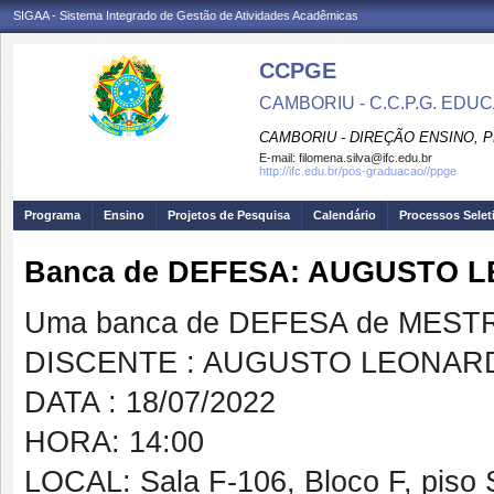
SIGAA - Sistema Integrado de Gestão de Atividades Acadêmicas
CCPGE
CAMBORIU - C.C.P.G. ED
CAMBORIU - DIREÇÃO ENSINO, 
E-mail:
filomena.silva@ifc.edu.br
http://ifc.edu.br/pos-graduacao//ppge
Programa
Ensino
Projetos de Pesquisa
Calendário
Processos Selet
Banca de DEFESA: AUGUSTO 
Uma banca de DEFESA de MESTRAD
DISCENTE : AUGUSTO LEONARD
DATA : 18/07/2022
HORA: 14:00
LOCAL: Sala F-106, Bloco F, piso