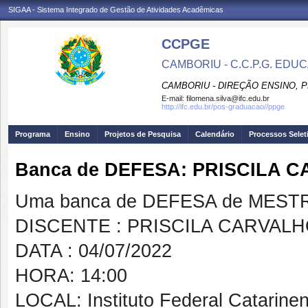
SIGAA - Sistema Integrado de Gestão de Atividades Acadêmicas
CCPGE
CAMBORIU - C.C.P.G. ED
CAMBORIU - DIREÇÃO ENSINO, 
E-mail:
filomena.silva@ifc.edu.br
http://ifc.edu.br/pos-graduacao//ppge
Programa
Ensino
Projetos de Pesquisa
Calendário
Processos Selet
Banca de DEFESA: PRISCILA 
Uma banca de DEFESA de MESTRAD
DISCENTE : PRISCILA CARVAL
DATA : 04/07/2022
HORA: 14:00
LOCAL: Instituto Federal Catarin