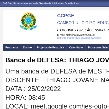
SIGAA - Sistema Integrado de Gestão de Atividades Acadêmicas
CCPGE
CAMBORIU - C.C.P.G. ED
CAMBORIU - DIREÇÃO ENSINO, 
E-mail:
filomena.silva@ifc.edu.br
http://ifc.edu.br/pos-graduacao//ppge
Programa
Ensino
Projetos de Pesquisa
Calendário
Processos Selet
Banca de DEFESA: THIAGO J
Uma banca de DEFESA de MESTRAD
DISCENTE : THIAGO JOVANE N
DATA : 25/02/2022
HORA: 08:45
LOCAL: meet.google.com/jes-ogfp