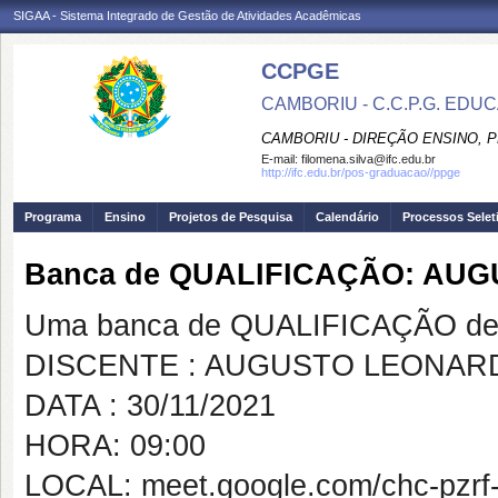
SIGAA - Sistema Integrado de Gestão de Atividades Acadêmicas
CCPGE
CAMBORIU - C.C.P.G. ED
CAMBORIU - DIREÇÃO ENSINO, 
E-mail:
filomena.silva@ifc.edu.br
http://ifc.edu.br/pos-graduacao//ppge
Programa
Ensino
Projetos de Pesquisa
Calendário
Processos Selet
Banca de QUALIFICAÇÃO: AU
Uma banca de QUALIFICAÇÃO de 
DISCENTE : AUGUSTO LEONARD
DATA : 30/11/2021
HORA: 09:00
LOCAL: meet.google.com/chc-pzrf