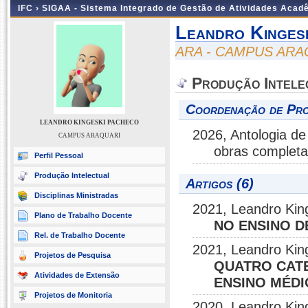
IFC ›
SIGAA - Sistema Integrado de Gestão de Atividades Acad
Leandro Kinges
ARA - CAMPUS ARA
Produção Intele
Coordenação de Pro
LEANDRO KINGESKI PACHECO
2026, Antologia de
CAMPUS ARAQUARI
obras complet
Perfil Pessoal
Produção Intelectual
Artigos (6)
Disciplinas Ministradas
2021, Leandro Ki
Plano de Trabalho Docente
NO ENSINO D
Rel. de Trabalho Docente
2021, Leandro Kin
Projetos de Pesquisa
QUATRO CATE
Atividades de Extensão
ENSINO MÉDI
Projetos de Monitoria
2020, Leandro Kin