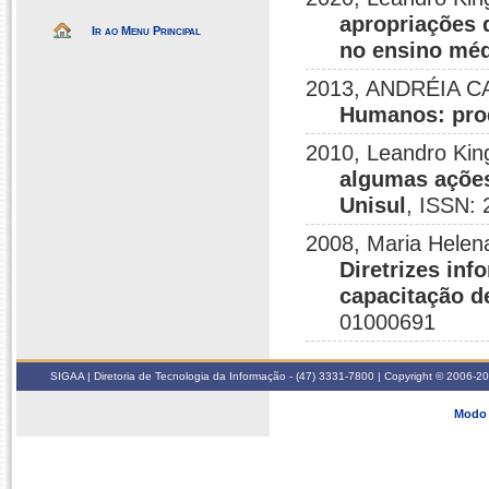
apropriações d
Ir ao Menu Principal
no ensino mé
2013, ANDRÉIA CA
Humanos: pro
2010, Leandro Kin
algumas ações
Unisul
, ISSN:
2008, Maria Helen
Diretrizes inf
capacitação de
01000691
SIGAA | Diretoria de Tecnologia da Informação - (47) 3331-7800 | Copyright © 2006-2026
Modo 