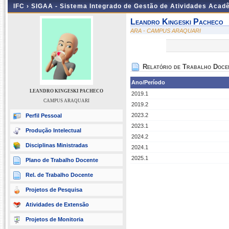
IFC ›
SIGAA - Sistema Integrado de Gestão de Atividades Acad
Leandro Kingeski Pacheco
ARA - CAMPUS ARAQUARI
Relatório de Trabalho Doce
Ano/Período
LEANDRO KINGESKI PACHECO
2019.1
CAMPUS ARAQUARI
2019.2
2023.2
Perfil Pessoal
2023.1
Produção Intelectual
2024.2
Disciplinas Ministradas
2024.1
2025.1
Plano de Trabalho Docente
Rel. de Trabalho Docente
Projetos de Pesquisa
Atividades de Extensão
Projetos de Monitoria