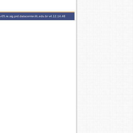
-05.re.sig.prd.datacenter.ifc.edu.br
v4.12.14.48