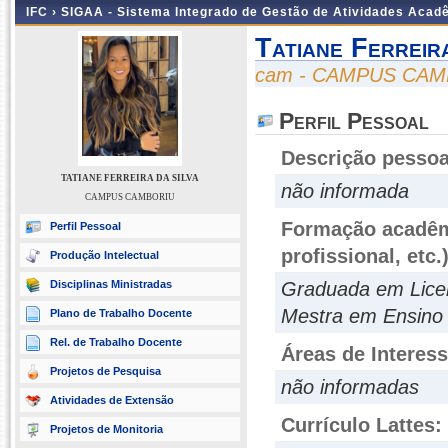
IFC ›
SIGAA - Sistema Integrado de Gestão de Atividades Acad
Tatiane Ferreir
cam - CAMPUS CA
Perfil Pessoal
Descrição pessoa
TATIANE FERREIRA DA SILVA
não informada
CAMPUS CAMBORIU
Formação acadêmi
Perfil Pessoal
profissional, etc.
Produção Intelectual
Disciplinas Ministradas
Graduada em Lice
Mestra em Ensino
Plano de Trabalho Docente
Rel. de Trabalho Docente
Áreas de Interes
Projetos de Pesquisa
não informadas
Atividades de Extensão
Currículo Lattes:
Projetos de Monitoria