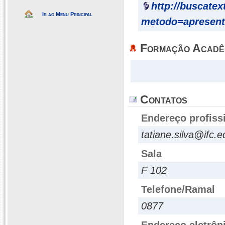
http://buscatex
Ir ao Menu Principal
metodo=apresent
Formação Acadê
Contatos
Endereço profiss
tatiane.silva@ifc.e
Sala
F 102
Telefone/Ramal
0877