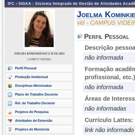
IFC ›
SIGAA - Sistema Integrado de Gestão de Atividades Acad
Joelma Kominki
vid - CAMPUS VIDEI
Perfil Pessoal
Descrição pessoa
JOELMA KOMINKIEWICZ SCOLARO
não informada
CAMPUS VIDEIRA
Formação acadêmi
Perfil Pessoal
profissional, etc.
Produção Intelectual
Disciplinas Ministradas
não informada
Plano de Trabalho Docente
Áreas de Interes
Rel. de Trabalho Docente
não informadas
Projetos de Pesquisa
Currículo Lattes:
Atividades de Extensão
link não informado
Projetos de Monitoria