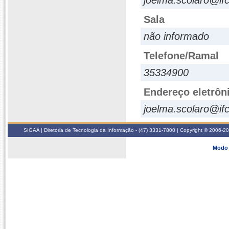
joelma.scolaro@ifc
Sala
não informado
Telefone/Ramal
35334900
Endereço eletrôn
joelma.scolaro@ifc
SIGAA | Diretoria de Tecnologia da Informação - (47) 3331-7800 | Copyright © 2006-2026
Modo 