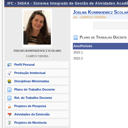
IFC ›
SIGAA - Sistema Integrado de Gestão de Atividades Acad
Joelma Kominkiewicz Scola
vid - CAMPUS VIDEIRA
Plano de Trabalho Docente
Ano/Período
JOELMA KOMINKIEWICZ SCOLARO
2022.1
CAMPUS VIDEIRA
2022.2
Perfil Pessoal
Produção Intelectual
Disciplinas Ministradas
Plano de Trabalho Docente
Rel. de Trabalho Docente
Projetos de Pesquisa
Atividades de Extensão
Projetos de Monitoria