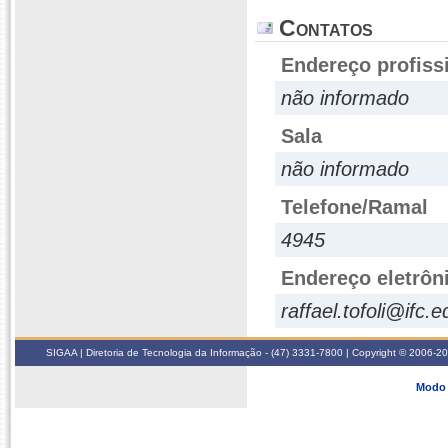
Contatos
Endereço profiss
não informado
Sala
não informado
Telefone/Ramal
4945
Endereço eletrôn
raffael.tofoli@ifc.e
SIGAA | Diretoria de Tecnologia da Informação - (47) 3331-7800 | Copyright © 2006-2026
Modo 