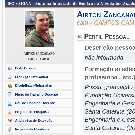
IFC ›
SIGAA - Sistema Integrado de Gestão de Atividades Acad
Airton Zancana
cam - CAMPUS CA
Perfil Pessoal
Descrição pessoa
AIRTON ZANCANARO
não informada
CAMPUS CAMBORIU
Formação acadêmi
Perfil Pessoal
profissional, etc.
Produção Intelectual
Disciplinas Ministradas
Possui graduação
Fundação Universi
Plano de Trabalho Docente
Engenharia e Gest
Rel. de Trabalho Docente
Santa Catarina (
Projetos de Pesquisa
Engenharia e Gest
Atividades de Extensão
Santa Catarina (20
Projetos de Monitoria