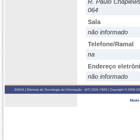
R. Paulo Chapiews
064
Sala
não informado
Telefone/Ramal
na
Endereço eletrôn
não informado
SIGAA | Diretoria de Tecnologia da Informação - (47) 3331-7800 | Copyright © 2006-2026
Modo 