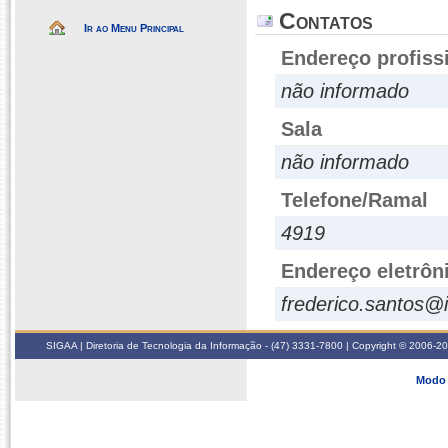
Contatos
Ir ao Menu Principal
Endereço profiss
não informado
Sala
não informado
Telefone/Ramal
4919
Endereço eletrôn
frederico.santos@i
SIGAA | Diretoria de Tecnologia da Informação - (47) 3331-7800 | Copyright © 2006-2026
Modo 