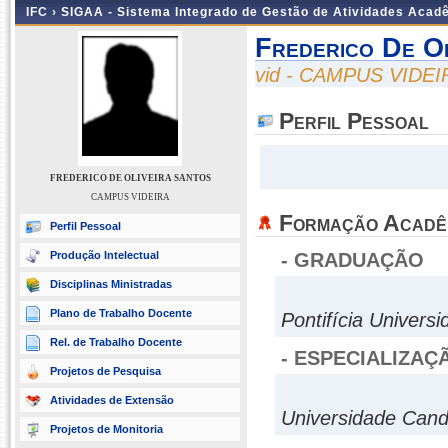
IFC ›
SIGAA - Sistema Integrado de Gestão de Atividades Acad
Frederico De Ol
vid - CAMPUS VIDEI
Perfil Pessoal
FREDERICO DE OLIVEIRA SANTOS
CAMPUS VIDEIRA
Formação Acadê
Perfil Pessoal
Produção Intelectual
- GRADUAÇÃO
Disciplinas Ministradas
Plano de Trabalho Docente
Pontifícia Univers
Rel. de Trabalho Docente
- ESPECIALIZAÇ
Projetos de Pesquisa
Atividades de Extensão
Universidade Can
Projetos de Monitoria