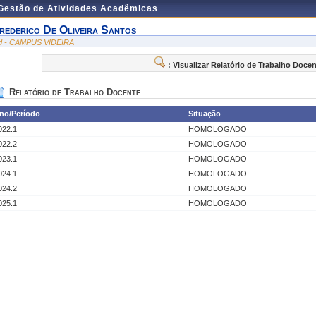
 Gestão de Atividades Acadêmicas
rederico De Oliveira Santos
id - CAMPUS VIDEIRA
: Visualizar Relatório de Trabalho Doce
Relatório de Trabalho Docente
no/Período
Situação
022.1
HOMOLOGADO
022.2
HOMOLOGADO
023.1
HOMOLOGADO
024.1
HOMOLOGADO
024.2
HOMOLOGADO
025.1
HOMOLOGADO