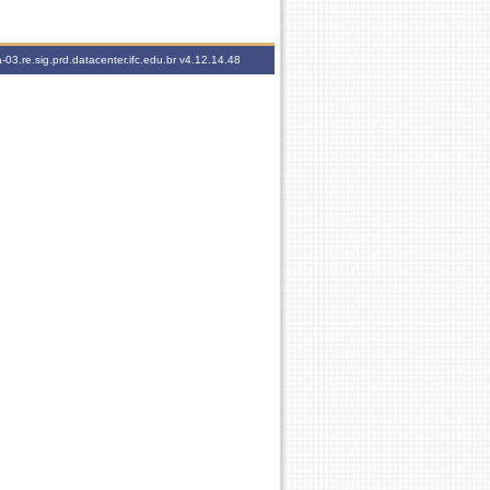
-03.re.sig.prd.datacenter.ifc.edu.br
v4.12.14.48