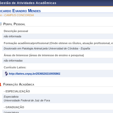
 Gestão de Atividades Acadêmicas
icardo Evandro Mendes
on - CAMPUS CONCORDIA
Perfil Pessoal
Descrição pessoal
não informada
Formação acadêmica/profissional (Onde obteve os títulos, atuação profissional, et
Doutorado em Patologia Animal pela Universidad de Córdoba - España
Áreas de Interesse
(áreas de interesse de ensino e pesquisa)
não informadas
Currículo Lattes:
http://lattes.cnpq.br/2536520210935861
Formação Acadêmica
- ESPECIALIZAÇÃO
Especialista
Universidade Federal de Juiz de Fora
- GRADUAÇÃO
Licenciatura