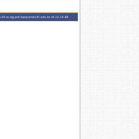
-04.re.sig.prd.datacenter.ifc.edu.br
v4.12.14.48