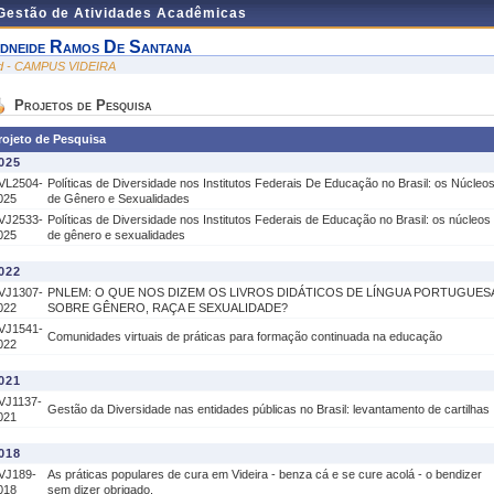
 Gestão de Atividades Acadêmicas
dneide Ramos De Santana
id - CAMPUS VIDEIRA
Projetos de Pesquisa
rojeto de Pesquisa
025
VL2504-
Políticas de Diversidade nos Institutos Federais De Educação no Brasil: os Núcleo
025
de Gênero e Sexualidades
VJ2533-
Políticas de Diversidade nos Institutos Federais de Educação no Brasil: os núcleos
025
de gênero e sexualidades
022
VJ1307-
PNLEM: O QUE NOS DIZEM OS LIVROS DIDÁTICOS DE LÍNGUA PORTUGUES
022
SOBRE GÊNERO, RAÇA E SEXUALIDADE?
VJ1541-
Comunidades virtuais de práticas para formação continuada na educação
022
021
VJ1137-
Gestão da Diversidade nas entidades públicas no Brasil: levantamento de cartilhas
021
018
VJ189-
As práticas populares de cura em Videira - benza cá e se cure acolá - o bendizer
018
sem dizer obrigado.