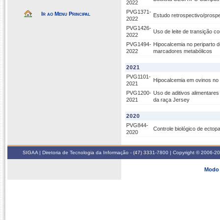
2022
PVG1371-
Ir ao Menu Principal
Estudo retrospectivo/prospe
2022
PVG1426-
Uso de leite de transição co
2022
PVG1494-
Hipocalcemia no periparto d
2022
marcadores metabólicos
2021
PVG1101-
Hipocalcemia em ovinos no 
2021
PVG1200-
Uso de aditivos alimentare
2021
da raça Jersey
2020
PVG844-
Controle biológico de ectop
2020
SIGAA | Diretoria de Tecnologia da Informação - (47) 3331-7800 | Copyright © 2006-2026
Modo 