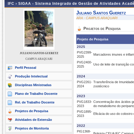
IFC ›
SIGAA - Sistema Integrado de Gestão de Atividades Acad
Juliano Santos Gueretz
ARA - CAMPUS ARAQUARI
Projetos de Pesquisa
Projeto de Pesquisa
2025
PVG2399-
JULIANO SANTOS GUERETZ
Marcadores imunes e inflama
2025
CAMPUS ARAQUARI
PVG2400-
Uso de leite de transição c
2025
Perfil Pessoal
Produção Intelectual
2024
PVG2261-
Transferência de Imunidade
Disciplinas Ministradas
2024
zootécnico
Plano de Trabalho Docente
2023
PVG1833-
Concentração dos ácidos gra
Rel. de Trabalho Docente
2023
do metabolismo do periparto
Projetos de Pesquisa
PVG1895-
Eficácia do uso do colostro
2023
Atividades de Extensão
2022
Projetos de Monitoria
PIG1368-
Bolsista CEUA IFC Campus 