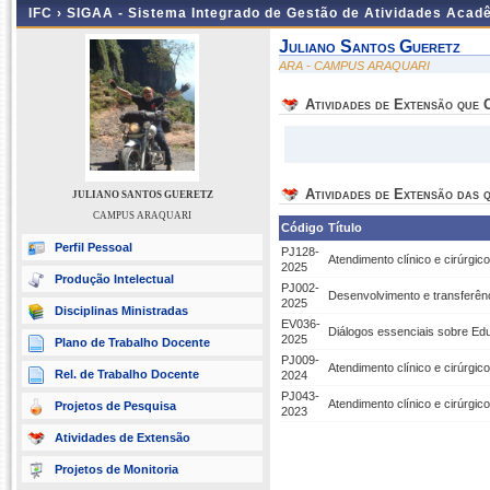
IFC ›
SIGAA - Sistema Integrado de Gestão de Atividades Acad
Juliano Santos Gueretz
ARA - CAMPUS ARAQUARI
Atividades de Extensão que
Atividades de Extensão das q
JULIANO SANTOS GUERETZ
CAMPUS ARAQUARI
Código
Título
Perfil Pessoal
PJ128-
Atendimento clínico e cirúrgi
2025
Produção Intelectual
PJ002-
Desenvolvimento e transferên
2025
Disciplinas Ministradas
EV036-
Diálogos essenciais sobre Edu
2025
Plano de Trabalho Docente
PJ009-
Atendimento clínico e cirúrgi
Rel. de Trabalho Docente
2024
PJ043-
Atendimento clínico e cirúrgi
Projetos de Pesquisa
2023
Atividades de Extensão
Projetos de Monitoria