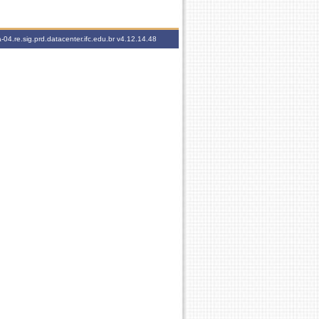
-04.re.sig.prd.datacenter.ifc.edu.br
v4.12.14.48