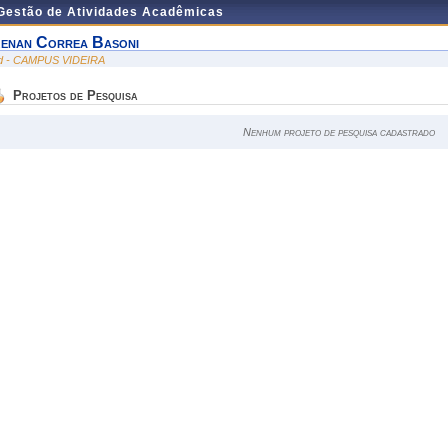
 Gestão de Atividades Acadêmicas
enan Correa Basoni
id - CAMPUS VIDEIRA
Projetos de Pesquisa
Nenhum projeto de pesquisa cadastrado