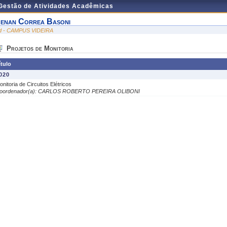
 Gestão de Atividades Acadêmicas
enan Correa Basoni
id - CAMPUS VIDEIRA
Projetos de Monitoria
ítulo
020
onitoria de Circuitos Elétricos
oordenador(a): CARLOS ROBERTO PEREIRA OLIBONI