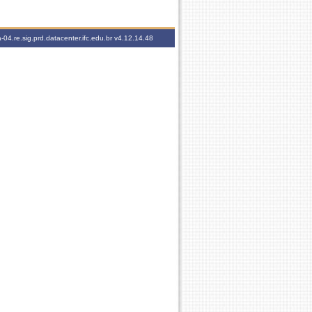
-04.re.sig.prd.datacenter.ifc.edu.br
v4.12.14.48