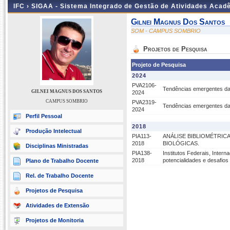
IFC ›
SIGAA - Sistema Integrado de Gestão de Atividades Acad
Gilnei Magnus Dos Santos
SOM - CAMPUS SOMBRIO
Projetos de Pesquisa
Projeto de Pesquisa
2024
PVA2106-
Tendências emergentes da
GILNEI MAGNUS DOS SANTOS
2024
CAMPUS SOMBRIO
PVA2319-
Tendências emergentes da
2024
Perfil Pessoal
2018
Produção Intelectual
PIA113-
ANÁLISE BIBLIOMÉTRICA
2018
BIOLÓGICAS.
Disciplinas Ministradas
PIA138-
Institutos Federais, Intern
2018
potencialidades e desafios
Plano de Trabalho Docente
Rel. de Trabalho Docente
Projetos de Pesquisa
Atividades de Extensão
Projetos de Monitoria